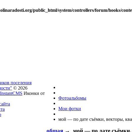
linaradosti.org/public_html/system/controllers/forum/hooks/cont
ников поселения
дости"
© 2026
InstantCMS
Иконки от
Фотоальбомы
сайта
Мои фотки
йта
о
мой — по дате съёмки, векторы, кв
общая
→ мой — по дате съёмки,