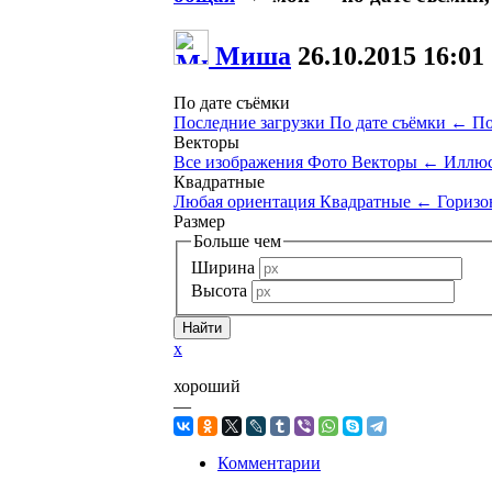
Миша
26.10.2015
16:01
По дате съёмки
Последние загрузки
По дате съёмки
←
По
Векторы
Все изображения
Фото
Векторы
←
Иллюс
Квадратные
Любая ориентация
Квадратные
←
Горизо
Размер
Больше чем
Ширина
Высота
x
хороший
—
Комментарии