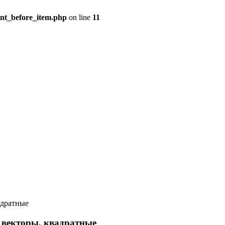
ent_before_item.php
on line
11
адратные
 векторы, квадратные