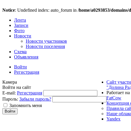
Notice
: Undefined index: auto_forum in
/home/a0293853/domains/do
Лента
Записи
Фото
Новости
Новости участников
Новости поселения
Схема
Объявления
Войти
Регистрация
Камера
Сайт участ
Войти на сайт
"Долина Ра
Работает на
E-mail:
Регистрация
FatCow
Пароль:
Забыли пароль?
Концепция 
Запомнить меня
Правила са
Наше облак
Yandex