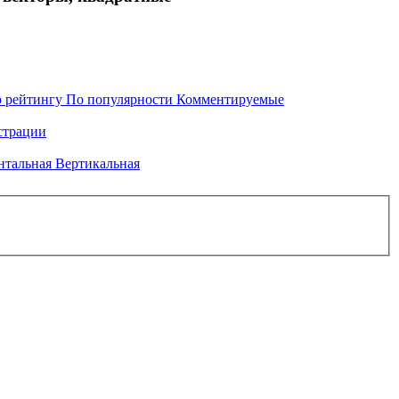
 рейтингу
По популярности
Комментируемые
трации
нтальная
Вертикальная