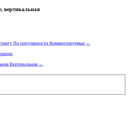
 вертикальная
йтингу
По популярности
Комментируемые
←
рации
льная
Вертикальная
←