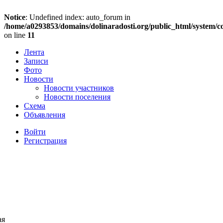
Notice
: Undefined index: auto_forum in
/home/a0293853/domains/dolinaradosti.org/public_html/system/c
on line
11
Лента
Записи
Фото
Новости
Новости участников
Новости поселения
Схема
Объявления
Войти
Регистрация
ая