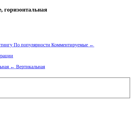
 горизонтальная
йтингу
По популярности
Комментируемые
←
рации
льная
←
Вертикальная