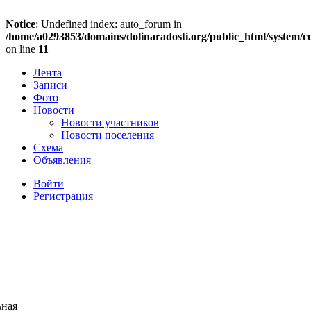
Notice
: Undefined index: auto_forum in
/home/a0293853/domains/dolinaradosti.org/public_html/system/c
on line
11
Лента
Записи
Фото
Новости
Новости участников
Новости поселения
Схема
Объявления
Войти
Регистрация
ьная