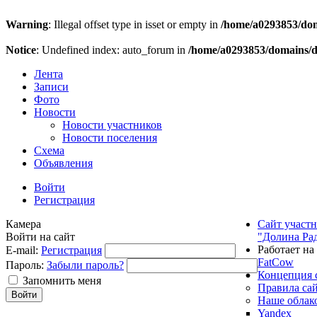
Warning
: Illegal offset type in isset or empty in
/home/a0293853/doma
Notice
: Undefined index: auto_forum in
/home/a0293853/domains/do
Лента
Записи
Фото
Новости
Новости участников
Новости поселения
Схема
Объявления
Войти
Регистрация
Камера
Сайт участ
Войти на сайт
"Долина Ра
Работает на
E-mail:
Регистрация
FatCow
Пароль:
Забыли пароль?
Концепция 
Запомнить меня
Правила са
Наше облак
Yandex