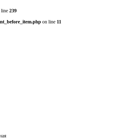
 line
239
ent_before_item.php
on line
11
ная