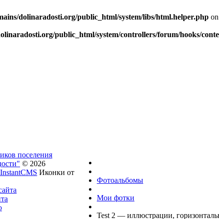
ins/dolinaradosti.org/public_html/system/libs/html.helper.php
on
linaradosti.org/public_html/system/controllers/forum/hooks/cont
ников поселения
дости"
© 2026
InstantCMS
Иконки от
Фотоальбомы
сайта
Мои фотки
йта
о
Test 2 — иллюстрации, горизонталь