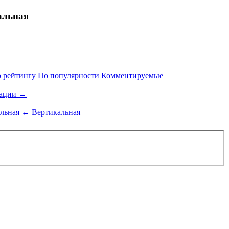
альная
 рейтингу
По популярности
Комментируемые
ации
←
альная
←
Вертикальная