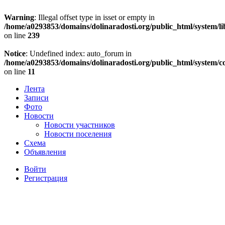
Warning
: Illegal offset type in isset or empty in
/home/a0293853/domains/dolinaradosti.org/public_html/system/li
on line
239
Notice
: Undefined index: auto_forum in
/home/a0293853/domains/dolinaradosti.org/public_html/system/c
on line
11
Лента
Записи
Фото
Новости
Новости участников
Новости поселения
Схема
Объявления
Войти
Регистрация