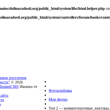
ins/dolinaradosti.org/public_html/system/libs/html.helper.php
on
linaradosti.org/public_html/system/controllers/forum/hooks/cont
ников поселения
дости"
© 2026
InstantCMS
Иконки от
Фотоальбомы
сайта
Мои фотки
йта
о
Test 2 — комментируемые, векторы,