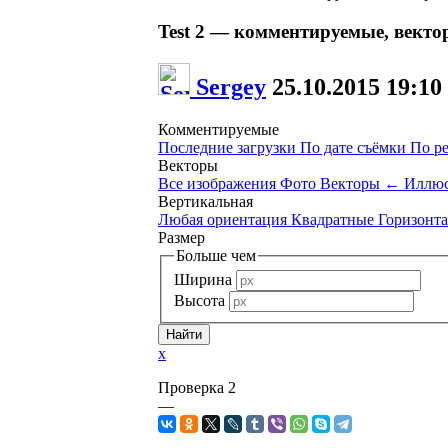
Test 2 — комментируемые, векто
Sergey
25.10.2015
19:10
Комментируемые
Последние загрузки
По дате съёмки
По р
Векторы
Все изображения
Фото
Векторы
←
Иллюс
Вертикальная
Любая ориентация
Квадратные
Горизонт
Размер
Больше чем
Ширина
Высота
x
Проверка 2
—