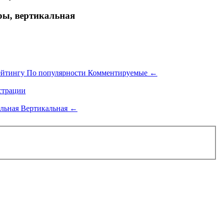
ры, вертикальная
ейтингу
По популярности
Комментируемые
←
трации
альная
Вертикальная
←