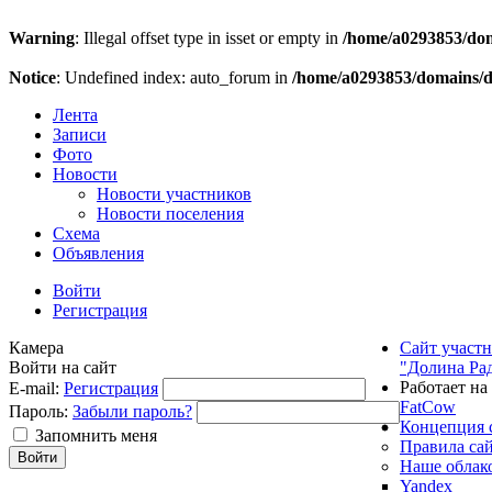
Warning
: Illegal offset type in isset or empty in
/home/a0293853/doma
Notice
: Undefined index: auto_forum in
/home/a0293853/domains/do
Лента
Записи
Фото
Новости
Новости участников
Новости поселения
Схема
Объявления
Войти
Регистрация
Камера
Сайт участ
Войти на сайт
"Долина Ра
Работает на
E-mail:
Регистрация
FatCow
Пароль:
Забыли пароль?
Концепция 
Запомнить меня
Правила са
Наше облак
Yandex