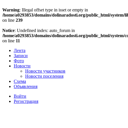
Warning
: Illegal offset type in isset or empty in
/home/a0293853/domains/dolinaradosti.org/public_html/system/li
on line
239
Notice
: Undefined index: auto_forum in
/home/a0293853/domains/dolinaradosti.org/public_html/system/c
on line
11
Лента
Записи
Фото
Новости
Новости участников
Новости поселения
Схема
Объявления
Войти
Регистрация