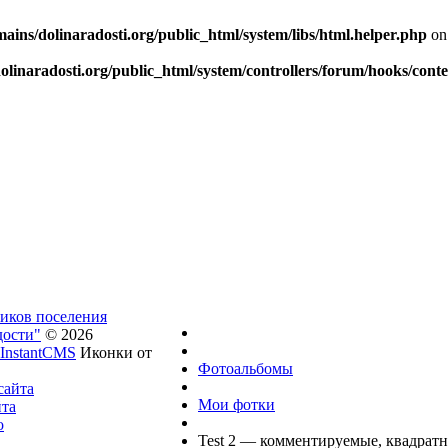
ins/dolinaradosti.org/public_html/system/libs/html.helper.php
on
linaradosti.org/public_html/system/controllers/forum/hooks/cont
ников поселения
дости"
© 2026
InstantCMS
Иконки от
Фотоальбомы
сайта
Мои фотки
йта
о
Test 2 — комментируемые, квадрат