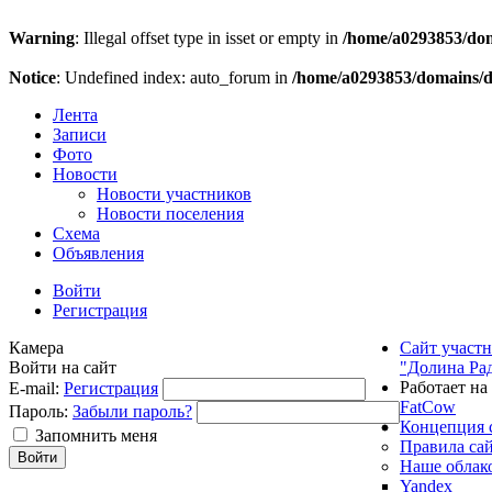
Warning
: Illegal offset type in isset or empty in
/home/a0293853/doma
Notice
: Undefined index: auto_forum in
/home/a0293853/domains/do
Лента
Записи
Фото
Новости
Новости участников
Новости поселения
Схема
Объявления
Войти
Регистрация
Камера
Сайт участ
Войти на сайт
"Долина Ра
Работает на
E-mail:
Регистрация
FatCow
Пароль:
Забыли пароль?
Концепция 
Запомнить меня
Правила са
Наше облак
Yandex