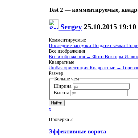
Test 2 — комментируемые, квад
Sergey
25.10.2015
19:10
Комментируемые
Последние загрузки
По дате съёмки
По р
Все изображения
Все изображения
←
Фото
Векторы
Иллюс
Квадратные
Любая ориентация
Квадратные
←
Горизо
Размер
Больше чем
Ширина
Высота
x
Проверка 2
Эффективные ворота