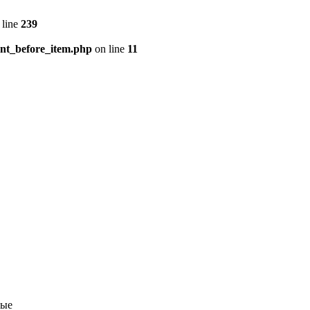
 line
239
ent_before_item.php
on line
11
ные