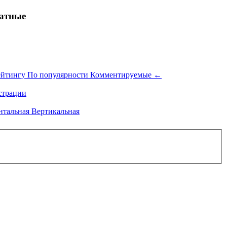
ратные
ейтингу
По популярности
Комментируемые
←
трации
нтальная
Вертикальная