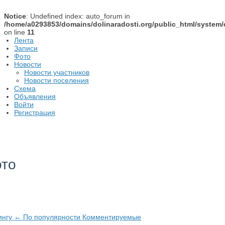
Notice
: Undefined index: auto_forum in
/home/a0293853/domains/dolinaradosti.org/public_html/system/
on line
11
Лента
Записи
Фото
Новости
Новости участников
Новости поселения
Схема
Объявления
Войти
Регистрация
ото
ингу
←
По популярности
Комментируемые