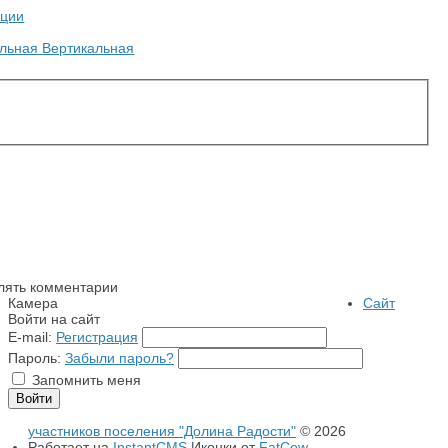
ции
альная
Вертикальная
лять комментарии
Камера
Сайт
Войти на сайт
E-mail:
Регистрация
Пароль:
Забыли пароль?
Запомнить меня
участников поселения "Долина Радости"
© 2026
Работает на
InstantCMS
Иконки от
FatCow