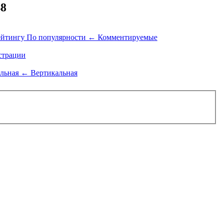
48
ейтингу
По популярности
←
Комментируемые
трации
альная
←
Вертикальная