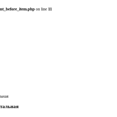
ent_before_item.php
on line
11
льная
нтальная