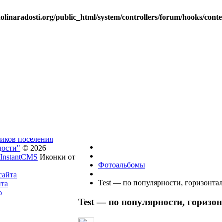
linaradosti.org/public_html/system/controllers/forum/hooks/cont
ников поселения
дости"
© 2026
InstantCMS
Иконки от
Фотоальбомы
сайта
Test — по популярности, горизонта
йта
о
Test — по популярности, горизо