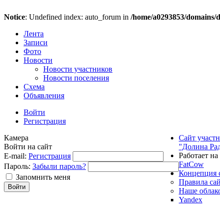
Notice
: Undefined index: auto_forum in
/home/a0293853/domains/do
Лента
Записи
Фото
Новости
Новости участников
Новости поселения
Схема
Объявления
Войти
Регистрация
Камера
Сайт участ
Войти на сайт
"Долина Ра
Работает на
E-mail:
Регистрация
FatCow
Пароль:
Забыли пароль?
Концепция 
Запомнить меня
Правила са
Наше облак
Yandex