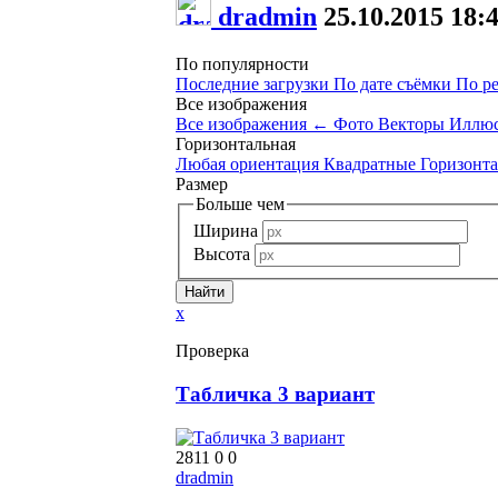
dradmin
25.10.2015
18:
По популярности
Последние загрузки
По дате съёмки
По р
Все изображения
Все изображения
←
Фото
Векторы
Иллюс
Горизонтальная
Любая ориентация
Квадратные
Горизонт
Размер
Больше чем
Ширина
Высота
x
Проверка
Табличка 3 вариант
2811
0
0
dradmin