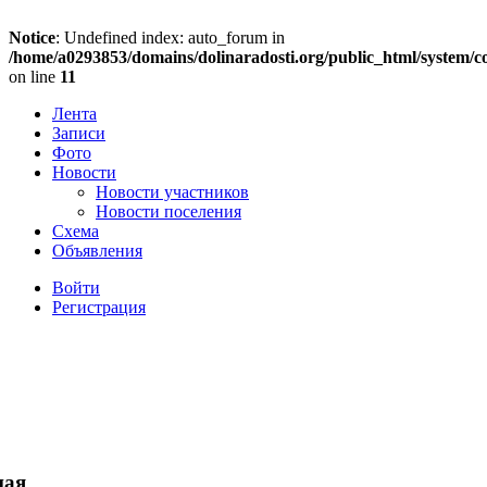
Notice
: Undefined index: auto_forum in
/home/a0293853/domains/dolinaradosti.org/public_html/system/c
on line
11
Лента
Записи
Фото
Новости
Новости участников
Новости поселения
Схема
Объявления
Войти
Регистрация
ная